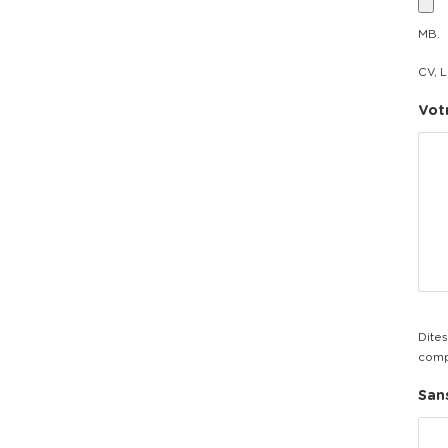
MB.
CV, L
Vot
Dites
comp
Sans