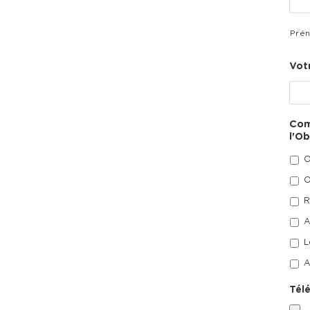
Pré
Vot
Com
l'O
O
O
R
A
L
A
Tél