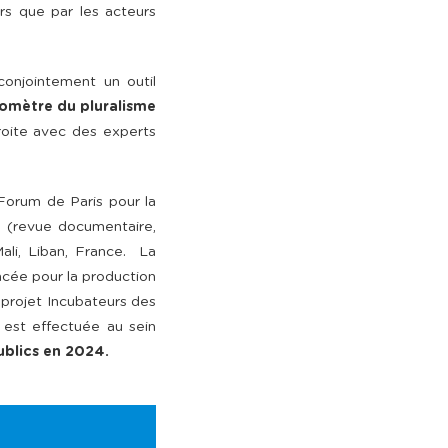
urs que par les acteurs
onjointement un outil
romètre du pluralisme
troite avec des experts
 Forum de Paris pour la
e
(revue documentaire,
 Mali, Liban, France.
La
ancée pour la production
projet Incubateurs des
 est effectuée au sein
ublics en 2024.