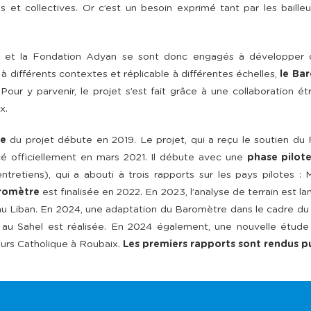
es et collectives. Or c’est un besoin exprimé tant par les baille
s et la Fondation Adyan se sont donc engagés à développer c
à différents contextes et réplicable à différentes échelles,
le Ba
 Pour y parvenir, le projet s’est fait grâce à une collaboration é
x.
re
du projet débute en 2019. Le projet, qui a reçu le soutien du
é officiellement en mars 2021. Il
débute avec une
phase pilot
ntretiens), qui a abouti à trois rapports sur les pays pilotes :
romètre
est finalisée en 2022. En 2023, l’analyse de terrain est l
au Liban. En 2024, une adaptation du Baromètre dans le cadre du 
 au Sahel est réalisée. En 2024 également, une nouvelle étude
urs Catholique à Roubaix.
Les premiers rapports sont rendus p