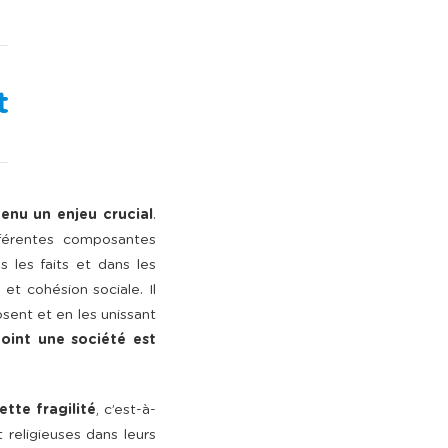
t
venu un enjeu crucial
.
fférentes composantes
s les faits et dans les
 et cohésion sociale. Il
sent et en les unissant
point une société est
tte fragilité
, c’est-à-
 religieuses dans leurs