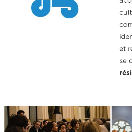
aco
cul
com
ide
et 
se 
rési