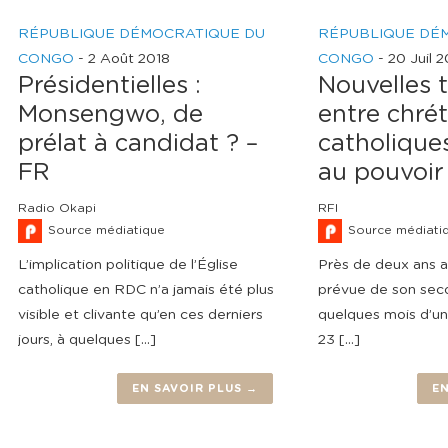
RÉPUBLIQUE DÉMOCRATIQUE DU
RÉPUBLIQUE DÉ
CONGO
-
2 Août 2018
CONGO
-
20 Juil 2
Présidentielles :
Nouvelles 
Monsengwo, de
entre chrét
prélat à candidat ? –
catholiques
FR
au pouvoir
Radio Okapi
RFI
Source médiatique
Source médiati
L’implication politique de l’Église
Près de deux ans a
catholique en RDC n’a jamais été plus
prévue de son sec
visible et clivante qu’en ces derniers
quelques mois d’un
jours, à quelques […]
23 […]
EN SAVOIR PLUS →
EN