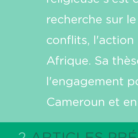
recherche sur le
conflits, l'acti
Afrique. Sa thès
l'engagement pol
Cameroun et en
2
ARTICLES PR