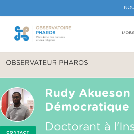
NOU
L’OB
OBSERVATEUR PHAROS
Rudy Akueson 
Démocratique
Doctorant à l'In
CONTACT