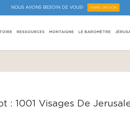
NOUS AVONS BESOIN DE VOUS!
FAIRE UN DON
TOIRE
RESSOURCES
MONTAIGNE
LE BAROMÈTRE
JÉRUS
t :
1001 Visages De Jerusa