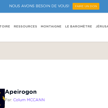
NOUS AVONS BESOIN DE VOUS!
FAIRE UN DON
TOIRE
RESSOURCES
MONTAIGNE
LE BAROMÈTRE
JÉRUS
Apeirogon
Par:
Colum MCCANN