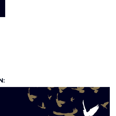
Pre Order Availability:
No
Accessibility Features:
Enabled
N: