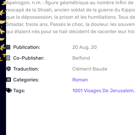
Apeirogon, n.m. : figure géométrique au nombre infini de c
rescapé de la Shoah, ancien soldat de la guerre du Kippo
que la dépossession, la prison et les humiliations. Tous de
Smadar, treize ans. Passés le choc, la douleur, les souvenir
qui étaient nés pour se haïr décident de raconter leur hist
Publication:
20 Aug, 20
Co-Publisher:
Belfond
Traduction:
Clément Baude
Categories:
Roman
Tags:
1001 Visages De Jerusalem
Auteurs:
Colum MCCANN
★★★★★
★★★★★
Note:
Book Availability:
Available