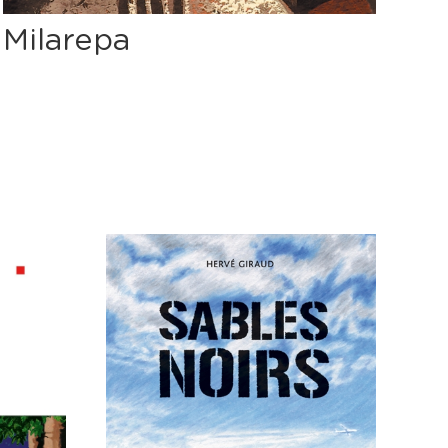
Os
Milarepa