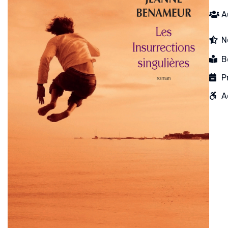
A
N
B
P
A