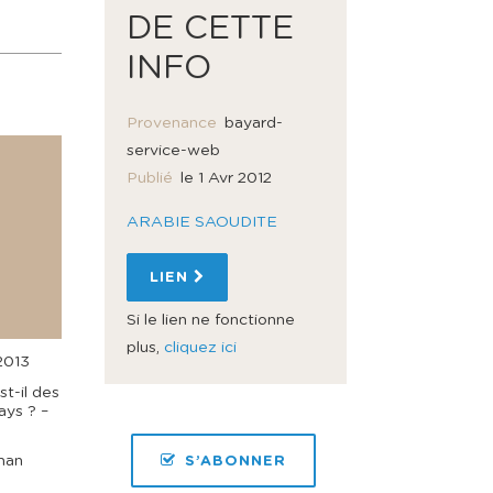
DE CETTE
INFO
Provenance
bayard-
service-web
Publié
le 1 Avr 2012
ARABIE SAOUDITE
LIEN
Si le lien ne fonctionne
plus,
cliquez ici
2013
t-il des
ays ? –
man
S’ABONNER