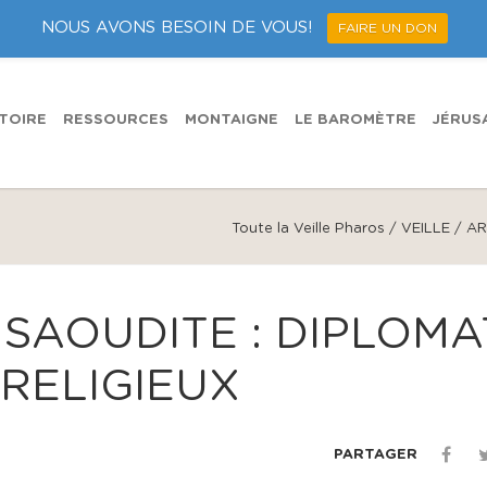
NOUS AVONS BESOIN DE VOUS!
FAIRE UN DON
TOIRE
RESSOURCES
MONTAIGNE
LE BAROMÈTRE
JÉRUS
Toute la Veille Pharos
/
VEILLE / AR
 SAOUDITE : DIPLOMA
RELIG​IEUX
PARTAGER