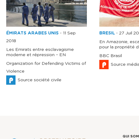
ÉMIRATS ARABES UNIS
-
11 Sep
BRESIL
-
27 Juil 2
2018
En Amazonie, esca
pour la propriété d
Les Emirats entre esclavagisme
moderne et répression – EN
BBC Brasil
Organization for Defending Victims of
Source médi
Violence
Source société civile
QUI SO