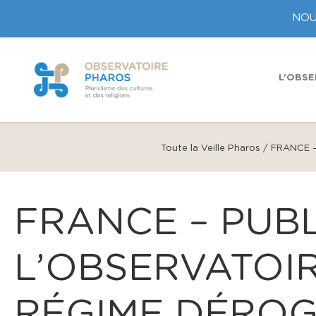
NOU
L’OBSE
Toute la Veille Pharos
/
FRANCE – 
FRANCE – PUBL
L’OBSERVATOIR
RÉGIME DÉROG