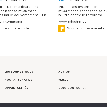
IE
-
8 Août 2013
INDE
-
15 Juin 2012
E – Des manifestations
INDE – Des organisations
ées par des musulmans
musulmanes dénoncent les e
es par le gouvernement – En
la lutte contre le terrorisme –
 International
www.anhadin.net
urce société civile
Source confessionnelle
QUI SOMMES-NOUS
ACTION
NOS PARTENAIRES
VEILLE
OPPORTUNITÉS
NOUS CONTACTER