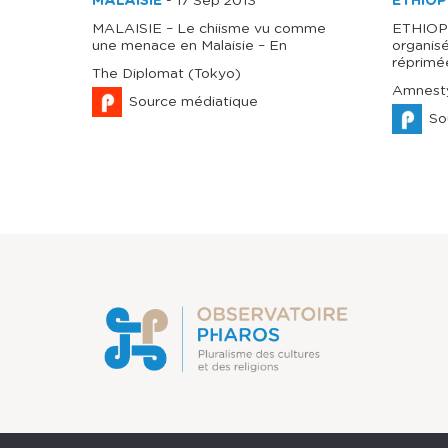
MALAISIE
-
17 Sep 2013
ETHIOP
MALAISIE – Le chiisme vu comme
ETHIOPI
une menace en Malaisie – En
organis
réprimé
The Diplomat (Tokyo)
Amnesty
Source médiatique
So