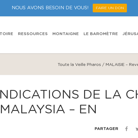
NOUS AVONS BESOIN DE VOUS!
FAIRE UN DON
TOIRE
RESSOURCES
MONTAIGNE
LE BAROMÈTRE
JÉRUS
Toute la Veille Pharos
/
MALAISIE – Reve
NDICAT​IONS DE LA C
MALAYSIA – EN
PARTAGER