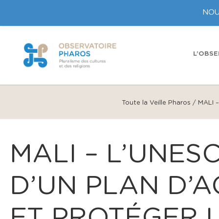
NOU
L’OBSE
Toute la Veille Pharos
/
MALI –
MALI – L’UNE
D’UN PLAN D’A
ET PROTÉGER 