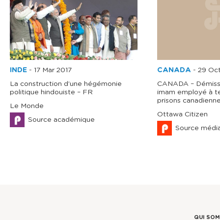
INDE
-
17 Mar 2017
CANADA
-
29 Oc
La construction d’une hégémonie
CANADA – Démissi
politique hindouiste – FR
imam employé à te
prisons canadienne
Le Monde
Ottawa Citizen
Source académique
Source médi
QUI SO