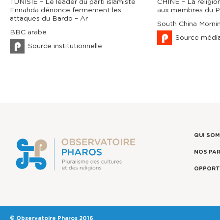
TUNISIE – Le leader du parti islamiste
CHINE – La religion
Ennahda dénonce fermement les
aux membres du Pa
attaques du Bardo – Ar
South China Morni
BBC arabe
Source médi
Source institutionnelle
QUI SO
NOS PA
OPPORT
© Observatoire Pharos 2016