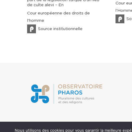
Cour eu
de culte alevi – En
l'Homm
Cour européenne des droits de
So
l'homme
Source institutionnelle
Nous utilisons des cookies pour vous garantir la meilleure expé