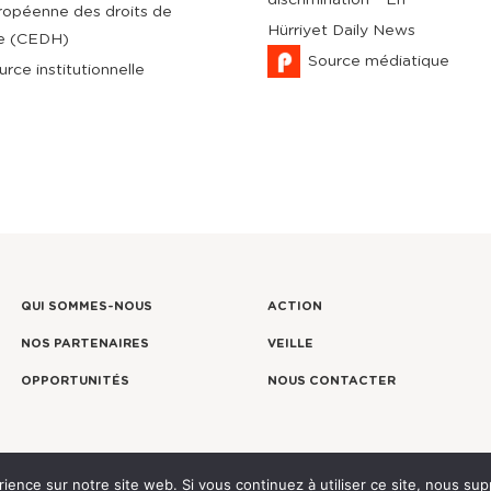
ropéenne des droits de
Hürriyet Daily News
e (CEDH)
Source médiatique
urce institutionnelle
QUI SOMMES-NOUS
ACTION
NOS PARTENAIRES
VEILLE
OPPORTUNITÉS
NOUS CONTACTER
rience sur notre site web. Si vous continuez à utiliser ce site, nous su