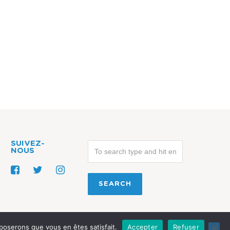
SUIVEZ-
NOUS
pposerons que vous en êtes satisfait.
Accepter
Refuser