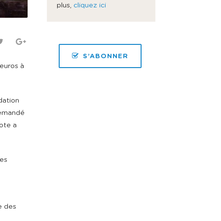
plus,
cliquez ici
S’ABONNER
euros à
dation
 demandé
iote a
ses
e des
e