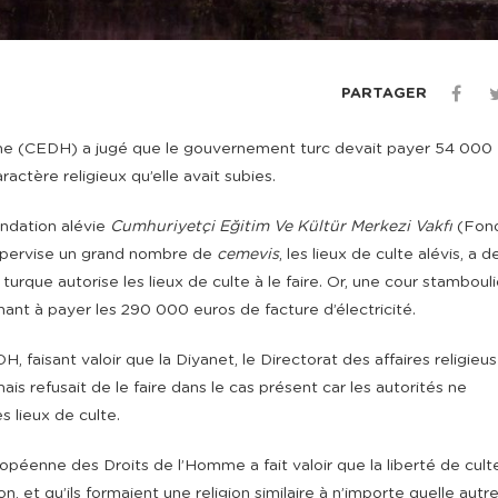
PARTAGER
mme (CEDH) a jugé que le gouvernement turc devait payer 54 000 
ractère religieux qu’elle avait subies.
ondation alévie
Cumhuriyetçi Eğitim Ve Kültür Merkezi Vakfı
(Fon
 supervise un grand nombre de
cemevis
, les lieux de culte alévis, a
turque autorise les lieux de culte à le faire. Or, une cour stamboul
nant à payer les 290 000 euros de facture d’électricité.
, faisant valoir que la Diyanet, le Directorat des affaires religieu
ais refusait de le faire dans le cas présent car les autorités ne
 lieux de culte.
éenne des Droits de l’Homme a fait valoir que la liberté de cult
n, et qu’ils formaient une religion similaire à n’importe quelle autr