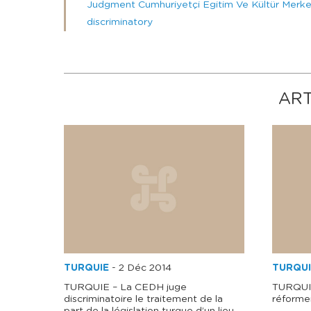
Judgment Cumhuriyetçi Egitim Ve Kültür Merkezi 
discriminatory
ART
TURQUIE
-
2 Déc 2014
TURQUI
TURQUIE – La CEDH juge
TURQUIE
discriminatoire le traitement de la
réformer
part de la législation turque d’un lieu