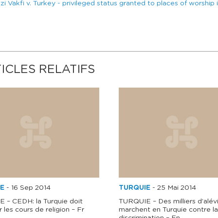
Vakfi v. Turkey - privileged status granted to places of worship 
ICLES RELATIFS
E
-
16 Sep 2014
TURQUIE
-
25 Mai 2014
 – CEDH: la Turquie doit
TURQUIE – Des milliers d’alév
 les cours de religion – Fr
marchent en Turquie contre la
discrimination – En