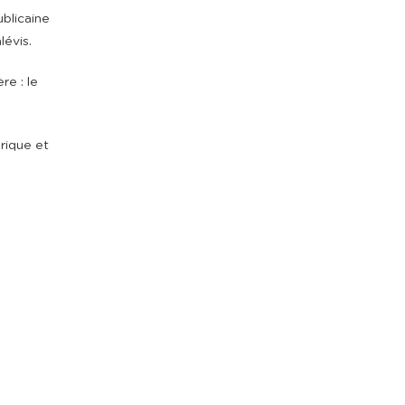
ublicaine
lévis.
re : le
orique et