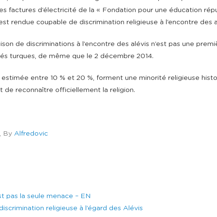
es factures d’électricité de la « Fondation pour une éducation rép
s’est rendue coupable de discrimination religieuse à l’encontre des a
on de discriminations à l’encontre des alévis n’est pas une premiè
rités turques, de même que le 2 décembre 2014.
t estimée entre 10 % et 20 %, forment une minorité religieuse hist
 de reconnaître officiellement la religion.
, By
Alfredovic
est pas la seule menace – EN
crimination religieuse à l’égard des Alévis