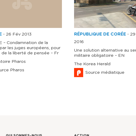
E
-
26 Fév 2013
RÉPUBLIQUE DE CORÉE
-
29
2016
– Condamnation de la
par les juges européens, pour
Une solution alternative au se
n de la liberté de pensée – Fr
militaire obligatoire – EN
toire Pharos
The Korea Herald
urce Pharos
Source médiatique
QUI SOMMES-NOUS
ACTION