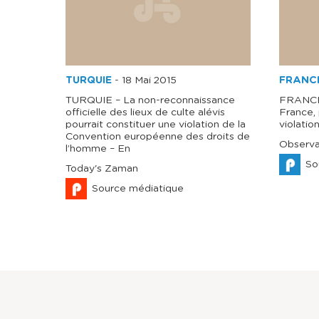
TURQUIE
-
18 Mai 2015
FRANC
TURQUIE – La non-reconnaissance
FRANCE 
officielle des lieux de culte alévis
France, 
pourrait constituer une violation de la
violatio
Convention européenne des droits de
Observa
l’homme – En
So
Today's Zaman
Source médiatique