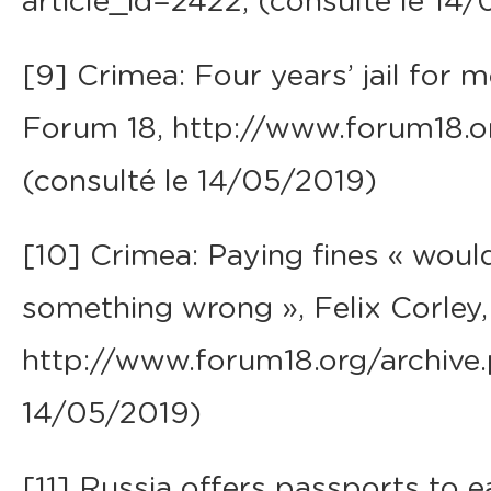
article_id=2422, (consulté le 14
[9] Crimea: Four years’ jail for 
Forum 18, http://www.forum18.or
(consulté le 14/05/2019)
[10] Crimea: Paying fines « woul
something wrong », Felix Corley
http://www.forum18.org/archive.p
14/05/2019)
[11] Russia offers passports to e