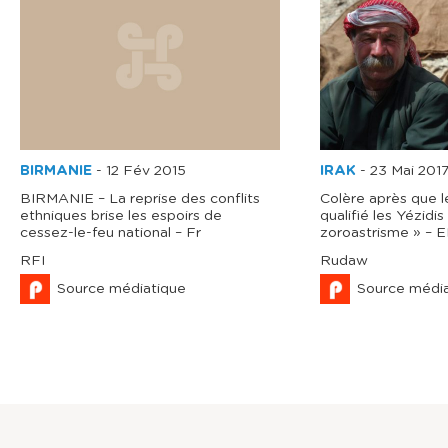
BIRMANIE
-
12 Fév 2015
IRAK
-
23 Mai 201
BIRMANIE – La reprise des conflits
Colère après que l
ethniques brise les espoirs de
qualifié les Yézidi
cessez-le-feu national – Fr
zoroastrisme » – 
RFI
Rudaw
Source médiatique
Source médi