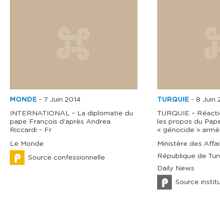
MONDE
-
7 Juin 2014
TURQUIE
-
8 Juin 
INTERNATIONAL – La diplomatie du
TURQUIE – Réaction
pape François d’après Andrea
les propos du Pape
Riccardi – Fr
« génocide » armé
Le Monde
Ministère des Affa
République de Turq
Source confessionnelle
Daily News
Source instit