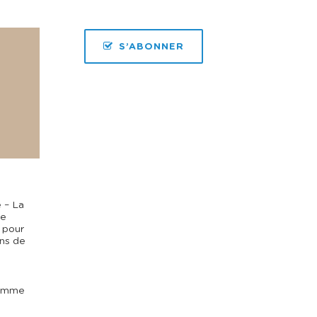
S’ABONNER
e – La
de
 pour
ins de
homme